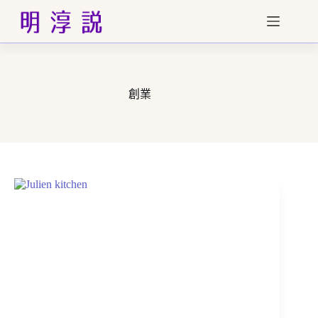
跳
至
主
要
內
容
創業