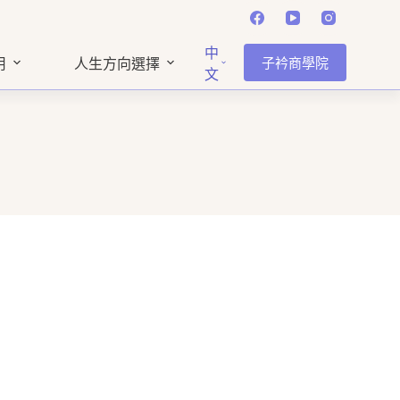
中
子衿商學院
用
人生方向選擇
文