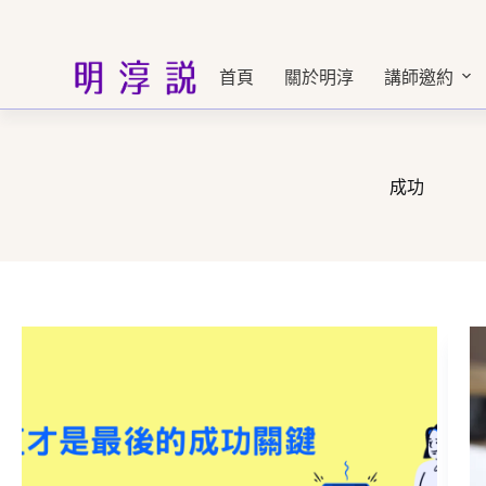
跳
至
主
首頁
關於明淳
講師邀約
要
內
容
成功