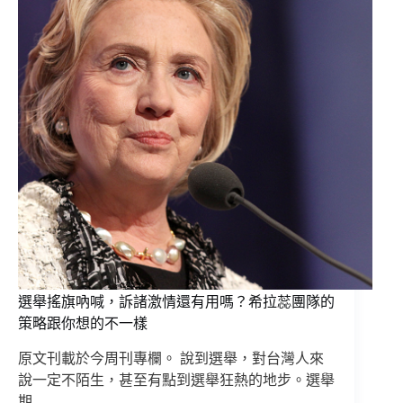
選舉搖旗吶喊，訴諸激情還有用嗎？希拉蕊團隊的
策略跟你想的不一樣
原文刊載於今周刊專欄。 說到選舉，對台灣人來
說一定不陌生，甚至有點到選舉狂熱的地步。選舉
期…