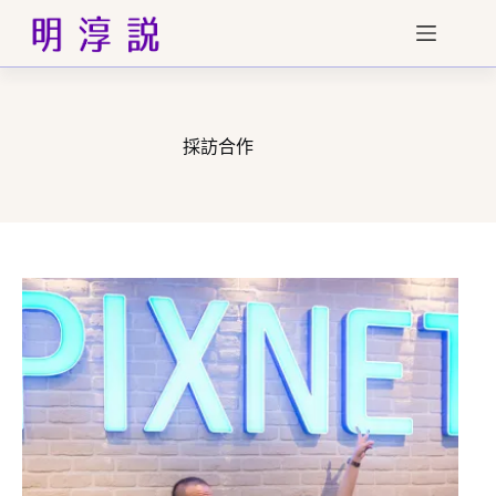
跳
至
主
要
內
容
採訪合作