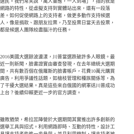
選民。我們常笑說「萬人響應，一人到場」，指的就是
網路的特性，從虛擬支持到實體站出來，還有一段落
差。如何促使網路上的支持者，做更多動作支持候選
人，像是捐款、跟朋友拉票，乃至投票日當天去投票，
都是候選人團隊絞盡腦汁的任務。
2016美國大選餘波盪漾，川普當選跌破許多人眼鏡。最
近一則新聞，臉書證實由審查發現，在去年總統大選期
間，共有數百個在俄羅斯的臉書帳戶，花費10萬元購買
廣告，利用爭議性話題，如槍枝管理和種族關係等，為
了干擾大選結果。真是這些來自俄國的網軍送川普成功
上台？後續仰賴更近一步的官方調查。
雖敗猶榮，希拉蕊陣營於大選期間其實推出許多創新的
選舉工具與招式。利用網路即時、互動的特性，設計工
具讓支持者能進一步參與。並且利用機制，讓支持者被