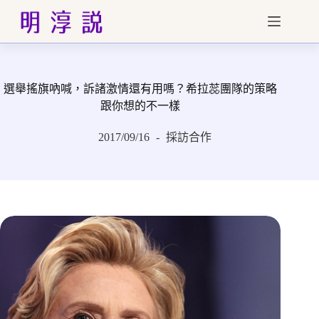
跳
至
主
要
內
選舉搖旗吶喊，訴諸激情還有用嗎？希拉蕊團隊的策略
容
跟你想的不一樣
2017/09/16
採訪合作