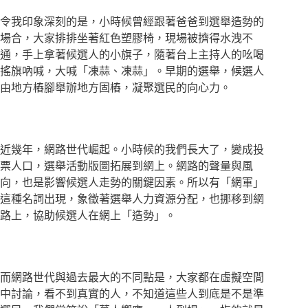
令我印象深刻的是，小時候曾經跟著爸爸到選舉造勢的
場合，大家排排坐著紅色塑膠椅，現場被擠得水洩不
通，手上拿著候選人的小旗子，隨著台上主持人的吆喝
搖旗吶喊，大喊「凍蒜、凍蒜」。早期的選舉，候選人
由地方樁腳舉辦地方固樁，凝聚選民的向心力。
近幾年，網路世代崛起。小時候的我們長大了，變成投
票人口，選舉活動版圖拓展到網上。網路的聲量與風
向，也是影響候選人走勢的關鍵因素。所以有「網軍」
這種名詞出現，象徵著選舉人力資源分配，也挪移到網
路上，協助候選人在網上「造勢」。
而網路世代與過去最大的不同點是，大家都在虛擬空間
中討論，看不到真實的人，不知道這些人到底是不是準