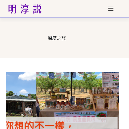
跳
至
主
要
內
容
深度之旅