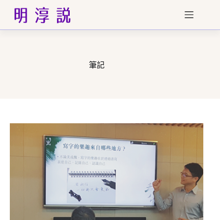
跳
至
主
要
內
容
筆記