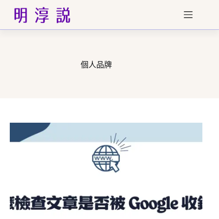
跳
至
主
要
內
容
個人品牌