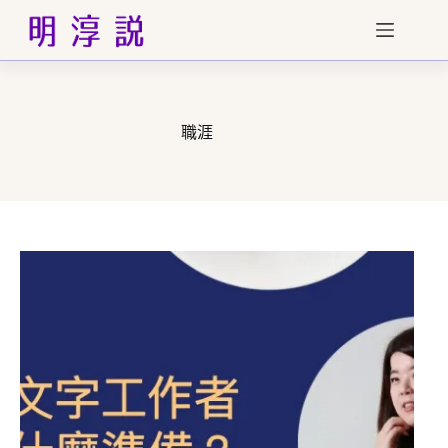
跳
至
主
要
內
容
職涯