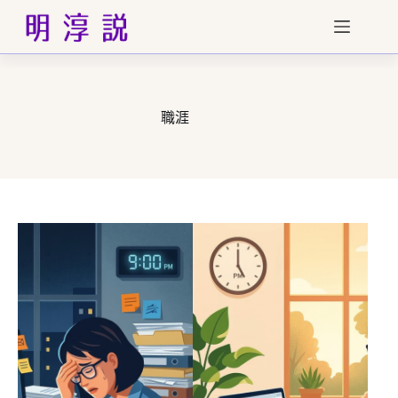
跳
至
主
要
內
容
職涯