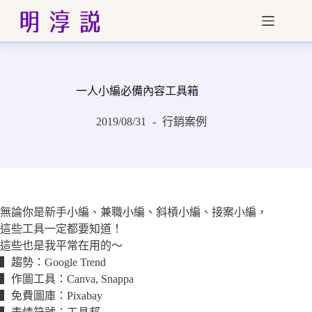
跳
至
主
要
內
一人小編必備內容工具箱
容
2019/08/31
行銷案例
無論你是新手小編、兼職小編、斜槓小編、接案小編，
這些工具一定都要知道！
這些也是我平常在用的～
▍趨勢：Google Trend
▍作圖工具：Canva, Snappa
▍免費圖庫：Pixabay