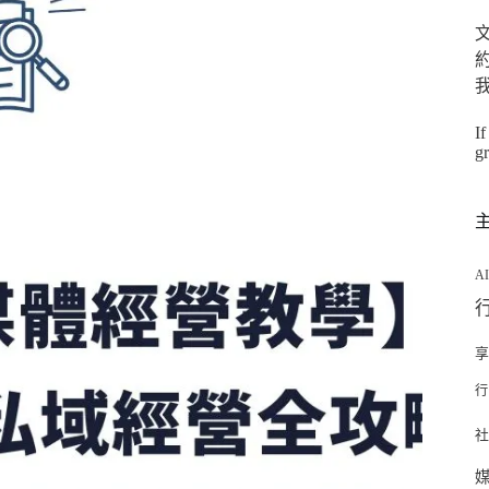
約
If
g
A
行