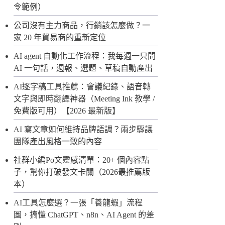
令範例）
公司沒有主力商品，行銷該怎麼做？一
家 20 年貿易商的重新定位
AI agent 自動化工作流程：我每週一只問
AI 一句話，週報、選題、草稿自動產出
AI逐字稿工具推薦：會議紀錄、語音轉
文字與即時翻譯神器（Meeting Ink 教學 /
免費版可用）【2026 最新版】
AI 寫文章如何維持品牌語調？兩步驟讓
團隊產出風格一致的內容
社群小編Po文靈感清單：20+ 個內容點
子，幫你打破發文卡關（2026最推薦版
本）
AI工具怎麼選？一張「養龍蝦」流程
圖，搞懂 ChatGPT、n8n、AI Agent 的差