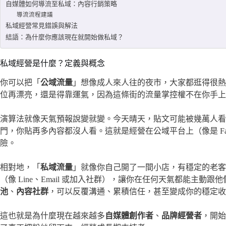
自媒體如何導流至私域：內容行銷策略
導流流程建議
私域經營常見錯誤與解法
結語：為什麼你應該現在就開始做私域？
私域經營是什麼？定義與概念
你可以把「
公域流量
」想像成人來人往的夜市，大家都逛得很熱
位再漂亮，還是得靠運氣，因為這條街的流量掌控權不在你手上
演算法就像天氣預報說變就變。今天晴天，貼文可能被幾萬人看
門，你貼再多內容都沒人看。這就是經營在公域平台上（像是 Facebook、I
險。
相對地，「
私域流量
」就像你自己開了一間小店，有穩定的老客
（像 Line、Email 或加入社群），讓你在任何天氣都能主
池
、
內容社群
，可以反覆溝通、累積信任，甚至變成你的穩定收
這也就是為什麼現在越來越多
自媒體創作者
、
品牌經營者
，開始