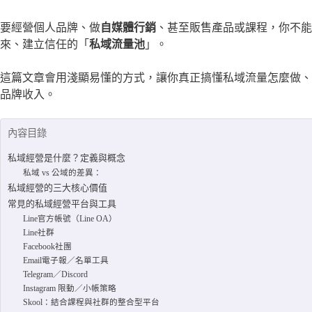
要經營個人品牌、做
自媒體行銷
、甚至販售產品或課程，你不能
來、建立信任的「
私域流量池
」。
這篇文章會用淺顯易懂的方式，讓你真正搞懂私域流量怎麼做、
品牌收入。
內容目錄
私域經營是什麼？定義與概念
私域 vs 公域的差異：
私域經營的三大核心價值
常見的私域經營平台與工具
Line官方帳號（Line OA）
Line社群
Facebook社團
Email電子報／名單工具
Telegram／Discord
Instagram 限動／小帳策略
Skool：結合課程與社群的整合型平台