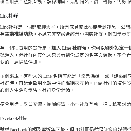
適合用途：私訊互動、課程推廣、活動報名、銷售轉換、售後服
Line社群
Line社群是一個開放聊天室，所有成員彼此都能看到訊息、公開對
有主動推播功能
。不過它非常適合經營小圈層社群，例如學員群
有一個很實用的設計是，
加入 Line 社群時，你可以額外設定
號進入，但社群內其他人只會看到你設定的名字與頭像，不會看
要的一層隱私保護。
舉例來說，有些人的 Line 名稱可能是「樂樂媽媽」或「建築
社群時，可能希望用比較中性的暱稱來互動。Line 社群的這
心個人生活與學習、社群身份混淆。
適合用途：學員交流、圈層經營、小型社群互動、建立私密討論
Facebook社團
雖然Facebook的觸及率近年下降，但FB社團仍然是許多自