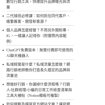
數位行銷工具，快速提升品牌曝光與流
量
二代接班必修課：如何抓住同代客戶、
維繫舊客、開發新客源？
個人品牌怎麼經營？不用另外開粉專、
IG，一樣讓人記得你（附實際內容範
例）
ChatGPT免費版本：無需付費即可使用的
AI聊天機器人
私域經營是什麼？私域流量怎麼做？網
路行銷老師教你打造長久穩定的品牌與
流量池
想做好行銷，你漏掉什麼流程嗎？行銷
人/社群經理/小編的日常工作檢查清單與
工具大補帖（Notion模板可複製）
如何規劃及撰寫官方網站文案？讓官網