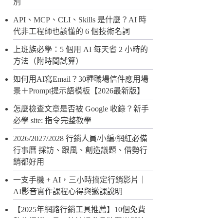
別
API、MCP、CLI、Skills 是什麼？AI 時
代非工程師也該懂的 6 個技術名詞
上班族必學：5 個用 AI 每天省 2 小時的
方法（附時間試算）
如何用AI寫Email？30種職場信件應用場
景＋Prompt提示語模板【2026最新版】
怎麼檢查文章是否被 Google 收錄？新手
必學 site: 指令完整教學
2026/2027/2028 行銷人員/小編/網紅必備
行事曆 採訪、跟風、創造議題、借勢行
銷都好用
一支手機 + AI，三小時搞定行銷影片｜
AI影音實作課程心得與邀課說明
【2025年網路行銷工具推薦】10個免費