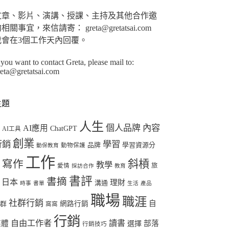
合
條
文章、影片、演講、授課、主持及其他合作邀
件
相關事宜，來信請寄： greta@gretatsai.com
的
我會在3個工作天內回覆。
結
 you want to contact Greta, please mail to:
果
reta@gretatsai.com
主題
人生
個人品牌
內容
AI應用
ChatGPT
I
AI工具
創業
行銷
學習
品牌
學習資源分
動物保護
動保教育
工作
斜槓
寫作
教學
享
旅
愛情
採訪合作
教育
書評
書摘
日本
理財
溝通
時事
書單
生活
產品
職場
職涯
社群行銷
自
社群
網路行銷
窩窩
行銷
自由工作者
讀書
媒體
選擇
部落
行銷技巧