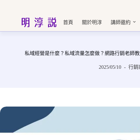
跳
至
主
首頁
關於明淳
講師邀約
要
內
容
私域經營是什麼？私域流量怎麼做？網路行銷老師教
2025/05/10
行銷