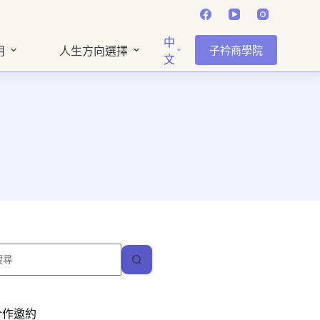
中
子衿商學院
用
人生方向選擇
文
找
不
到
符
合作邀約