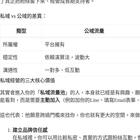
了真正把粉絲留下來、經營成長期支持者。
私域 vs 公域的差異：
類型
公域流量
所屬權
平台擁有
穩定性
依賴演算法，波動大
溝通性
一對多、低互動
私域經營的三大核心價值
其實會進入你的「
私域流量池
」的人，本身就已經是有興趣、願
能看到，而是需要
主動加入
（例如加你的Line、填寫Email
這也代表：他願意跨過門檻來找你，你也就有更大的空間，來做
建立品牌信任感
在私域裡，你可以用比較私密、真實的方式跟粉絲互動，像