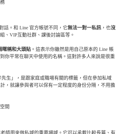
務
話。和 Line 官方帳號不同，它
無法一對一私訊
，也
沒
組、VIP互動社群、課後討論區等。
一個暱稱和大頭貼
。這表示你雖然是用自己原本的 Line 帳
到你平常在聊天中使用的名稱。這對許多人來說是很重
師李先生」，是跟家庭或職場有關的標籤，但在參加私域
個設計，就讓參與者可以保有一定程度的身份分隔，不用擔
空間
媒體或老師用來做私域的重要場域。它可以承載比較長篇、有