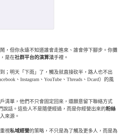
鬧，但你永遠不知道誰會走進來、誰會停下腳步。你攤
，是在
社群平台的演算法
手裡。
到；明天「下雨」了，觸及就直接砍半，路人也不出
nstagram、YouTube、Threads、Dcard）的風
戶清單，他們不只會固定回來，還願意留下聯絡方式
動跟他們說話。這些人不是隨便經過，而是你經營出來的
粉絲
入來源。
重視
私域經營
的策略，不只是為了觸及更多人，而是為