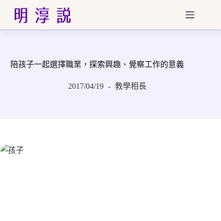
跳
至
主
要
內
陪孩子一起選擇職業，探索興趣、覺察工作的意義
容
2017/04/19
教學相長