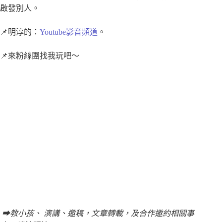
啟發別人。
📌明淳的：
Youtube影音頻道
。
📌來粉絲團找我玩吧～
➡教小孩、 演講、邀稿，文章轉載，及合作邀約相關事