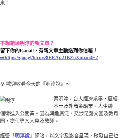
來。
不想錯過明淳的新文章？
留下你的E-mail，有新文章主動送到你信箱！
➡️https://goo.gl/forms/8EEAp21BZoXmzm4E2
💡 歡迎收看今天的『明淳說』～
蔡明淳，台大經濟系畢，歷經
本土及外商金融業。人生轉一
個彎進入公關業。因為興趣廣泛，又涉足藝文圈及教育
圈，擔任專案人員及教師。
經營
「明淳說」
網站，以文字及影音呈現，啟發自己也