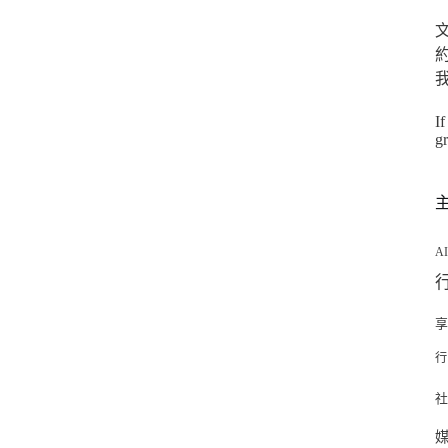
約
If
g
A
行