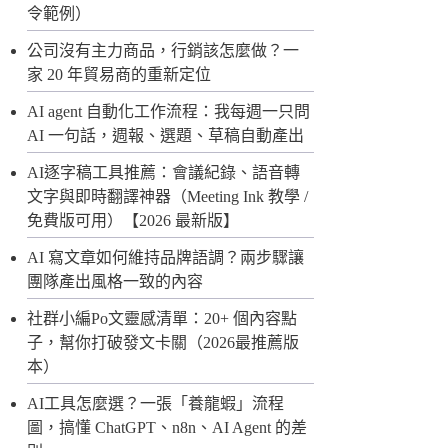
令範例）
公司沒有主力商品，行銷該怎麼做？一
家 20 年貿易商的重新定位
AI agent 自動化工作流程：我每週一只問
AI 一句話，週報、選題、草稿自動產出
AI逐字稿工具推薦：會議紀錄、語音轉
文字與即時翻譯神器（Meeting Ink 教學 /
免費版可用）【2026 最新版】
AI 寫文章如何維持品牌語調？兩步驟讓
團隊產出風格一致的內容
社群小編Po文靈感清單：20+ 個內容點
子，幫你打破發文卡關（2026最推薦版
本）
AI工具怎麼選？一張「養龍蝦」流程
圖，搞懂 ChatGPT、n8n、AI Agent 的差