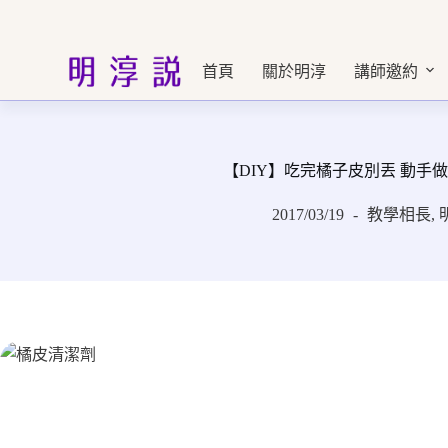
跳
至
主
首頁
關於明淳
講師邀約
要
內
容
【DIY】吃完橘子皮別丟 動手
2017/03/19
教學相長
,