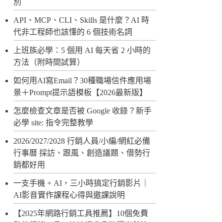
別
API、MCP、CLI、Skills 是什麼？AI 時
代非工程師也該懂的 6 個技術名詞
上班族必學：5 個用 AI 每天省 2 小時的
方法（附時間試算）
如何用AI寫Email？30種職場信件應用場
景＋Prompt提示語模板【2026最新版】
怎麼檢查文章是否被 Google 收錄？新手
必學 site: 指令完整教學
2026/2027/2028 行銷人員/小編/網紅必備
行事曆 採訪、跟風、創造議題、借勢行
銷都好用
一支手機 + AI，三小時搞定行銷影片｜
AI影音實作課程心得與邀課說明
【2025年網路行銷工具推薦】10個免費