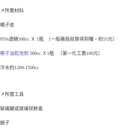
📌所需材料
橘子皮
95%酒精500cc Ｘ 1瓶 （一般藥局就買得到囉，約55元）
椰子油起泡劑
500cc Ｘ1瓶 （第一化工賣100元）
冷水約1200-1500cc
📌所需工具
玻璃罐或玻璃保鮮盒
鍋子