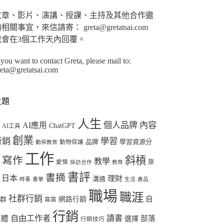
合
條
文章、影片、演講、授課、主持及其他合作邀
件
相關事宜，來信請寄： greta@gretatsai.com
的
我會在3個工作天內回覆。
結
 you want to contact Greta, please mail to:
果
reta@gretatsai.com
主題
人生
個人品牌
內容
AI應用
ChatGPT
I
AI工具
創業
行銷
學習
品牌
學習資源分
動物保護
動保教育
工作
斜槓
寫作
教學
享
旅
愛情
採訪合作
教育
書評
書摘
日本
理財
溝通
時事
書單
生活
產品
職場
職涯
社群行銷
自
社群
網路行銷
窩窩
行銷
自由工作者
讀書
媒體
選擇
部落
行銷技巧