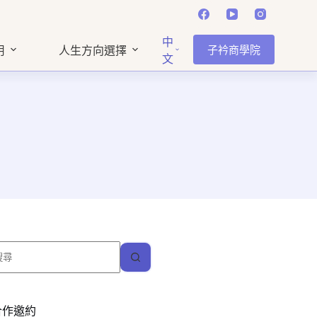
中
子衿商學院
用
人生方向選擇
文
找
不
到
符
合作邀約