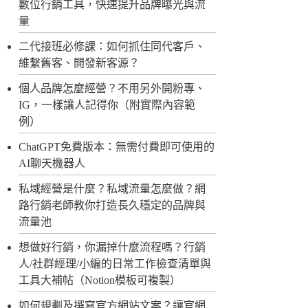
數位行銷工具，快速提升品牌曝光與流
量
二代接班必修課：如何抓住同代客戶、
維繫舊客、開發新客源？
個人品牌怎麼經營？不用另外開粉專、
IG，一樣讓人記得你（附實際內容範
例）
ChatGPT免費版本：無需付費即可使用的
AI聊天機器人
私域經營是什麼？私域流量怎麼做？網
路行銷老師教你打造長久穩定的品牌與
流量池
想做好行銷，你漏掉什麼流程嗎？行銷
人/社群經理/小編的日常工作檢查清單與
工具大補帖（Notion模板可複製）
如何規劃及撰寫官方網站文案？讓官網