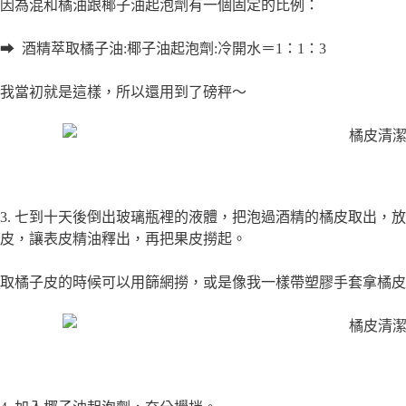
因為混和橘油跟椰子油起泡劑有一個固定的比例：
➡ 酒精萃取橘子油:椰子油起泡劑:冷開水＝1：1：3
我當初就是這樣，所以還用到了磅秤～
3. 七到十天後倒出玻璃瓶裡的液體，把泡過酒精的橘皮取出，放到
皮，讓表皮精油釋出，再把果皮撈起。
取橘子皮的時候可以用篩網撈，或是像我一樣帶塑膠手套拿橘皮