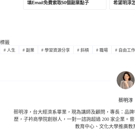
標籤
#
人生
#
副業
#
學習資源分享
#
斜槓
#
職場
#
自由工作
蔡明淳
蔡明淳，台大經濟系畢業，現為講師及顧問，專長：品牌行銷
歷，子衿商學院創辦人，一對一諮詢超過 200 家企業。曾擔
教育中心、文化大學推廣教