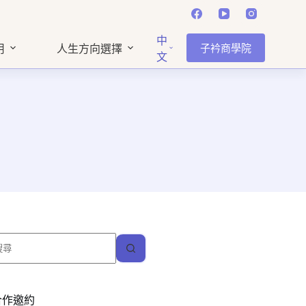
中
子衿商學院
用
人生方向選擇
文
找
不
到
符
合作邀約