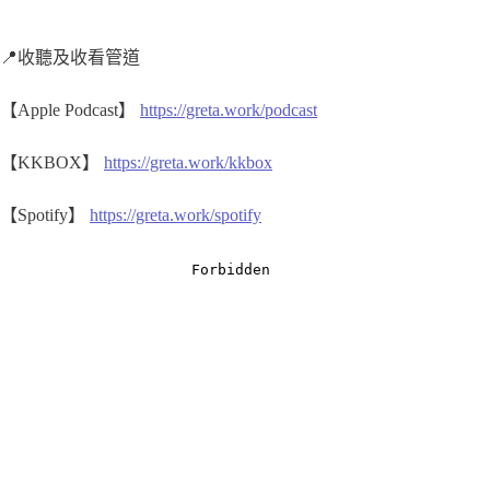
📍收聽及收看管道
【Apple Podcast】
https://greta.work/podcast
【KKBOX】
https://greta.work/kkbox
【Spotify】
https://greta.work/spotify