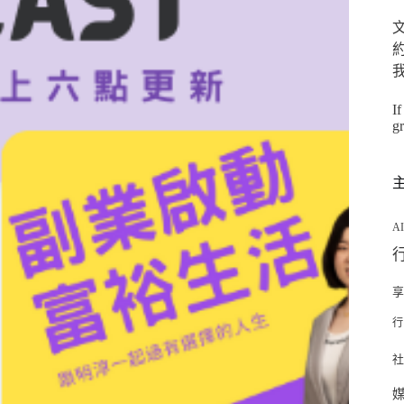
約
If
g
A
行