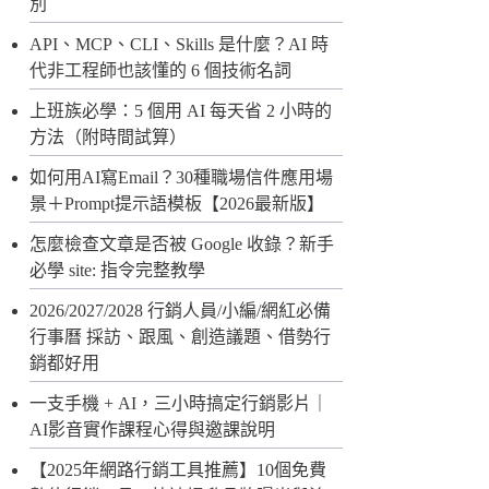
別
API、MCP、CLI、Skills 是什麼？AI 時
代非工程師也該懂的 6 個技術名詞
上班族必學：5 個用 AI 每天省 2 小時的
方法（附時間試算）
如何用AI寫Email？30種職場信件應用場
景＋Prompt提示語模板【2026最新版】
怎麼檢查文章是否被 Google 收錄？新手
必學 site: 指令完整教學
2026/2027/2028 行銷人員/小編/網紅必備
行事曆 採訪、跟風、創造議題、借勢行
銷都好用
一支手機 + AI，三小時搞定行銷影片｜
AI影音實作課程心得與邀課說明
【2025年網路行銷工具推薦】10個免費