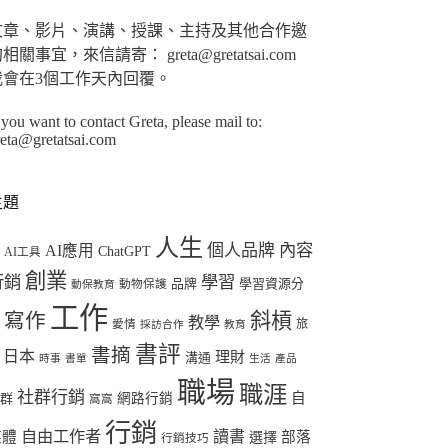
合
條
文章、影片、演講、授課、主持及其他合作邀
件
相關事宜，來信請寄： greta@gretatsai.com
的
我會在3個工作天內回覆。
結
 you want to contact Greta, please mail to:
果
reta@gretatsai.com
主題
人生
個人品牌
內容
AI應用
ChatGPT
I
AI工具
創業
行銷
學習
品牌
學習資源分
動物保護
動保教育
工作
斜槓
寫作
教學
享
旅
愛情
採訪合作
教育
書評
書摘
日本
理財
溝通
時事
書單
生活
產品
職場
職涯
社群行銷
自
社群
網路行銷
窩窩
行銷
自由工作者
讀書
媒體
選擇
部落
行銷技巧