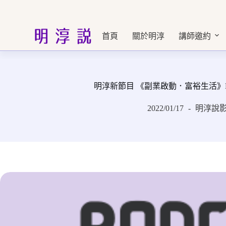
跳
至
主
首頁
關於明淳
講師邀約
要
內
容
明淳新節目 《副業啟動．富裕生活》Podcas
2022/01/17
明淳說