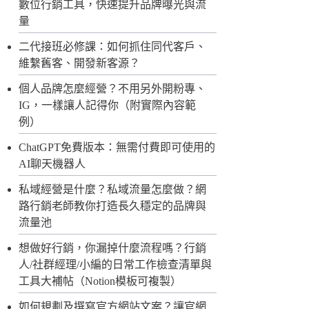
數位行銷工具，快速提升品牌曝光與流
量
二代接班必修課：如何抓住同代客戶、
維繫舊客、開發新客源？
個人品牌怎麼經營？不用另外開粉專、
IG，一樣讓人記得你（附實際內容範
例）
ChatGPT免費版本：無需付費即可使用的
AI聊天機器人
私域經營是什麼？私域流量怎麼做？網
路行銷老師教你打造長久穩定的品牌與
流量池
想做好行銷，你漏掉什麼流程嗎？行銷
人/社群經理/小編的日常工作檢查清單與
工具大補帖（Notion模板可複製）
如何規劃及撰寫官方網站文案？讓官網