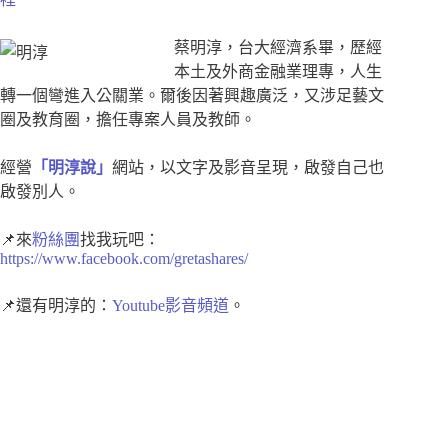
蔡明淳，台大經濟系畢，歷經
本土及外商金融業理專，人生
轉一個彎進入公關業。爾後因著興趣廣泛，又涉足藝文
圈及教育圈，擔任專案人員及教師。
經營
「明淳說」
網站，以文字及影音呈現，啟發自己也
啟發別人。
📌來
粉絲團
找我玩吧：
https://www.facebook.com/gretashares/
📌還有明淳的：
Youtube影音頻道
。