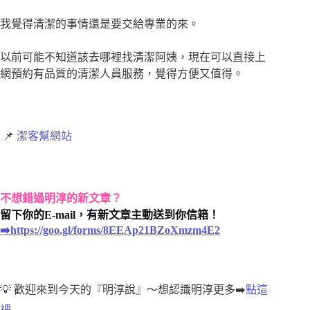
我覺得清潔的事情還是要交給專業的來。
以前可能不知道該去哪裡找清潔阿姨，現在可以直接上
網預約有品質的清潔人員服務，覺得方便又值得。
📌
潔客幫網站
不想錯過明淳的新文章？
留下你的E-mail，有新文章主動送到你信箱！
➡️https://goo.gl/forms/8EEAp21BZoXmzm4E2
💡 歡迎來到今天的『明淳說』～想認識明淳更多➡️
點這
裡