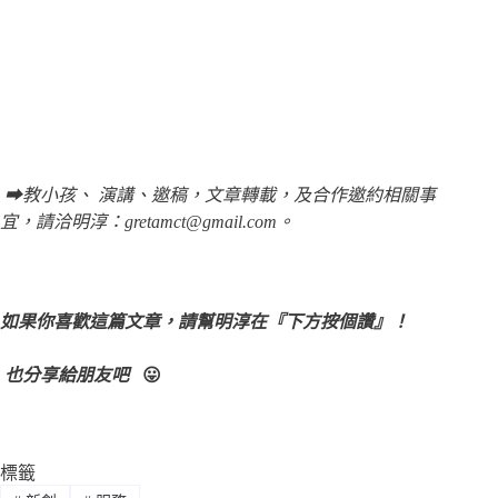
➡教小孩、 演講、邀稿，文章轉載，及合作邀約相關事
宜，請洽明淳：gretamct@gmail.com。
如果你喜歡這篇文章，請幫明淳在『下方按個讚』！
也分享給朋友吧
😛
標籤