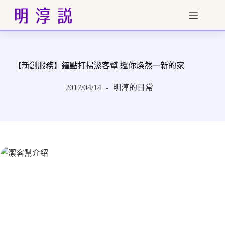
跳
至
主
要
內
【新創服務】鐘點打掃潔客幫 還你煥然一新的家
容
2017/04/14
明淳的日常