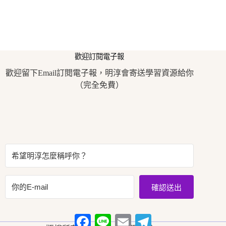
歡迎訂閱電子報
歡迎留下Email訂閱電子報，明淳會寄送學習資源給你
（完全免費）
確認送出
F
L
E
T
a
i
m
e