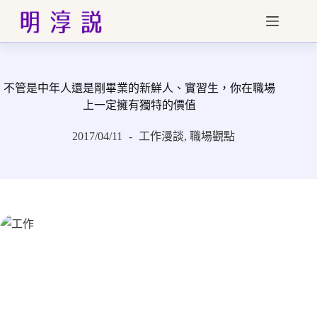
跳
至
主
要
內
不管是中年人還是剛畢業的新鮮人、實習生，你在職場
容
上一定擁有獨特的價值
2017/04/11
工作漫談
,
職場觀點