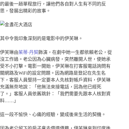
的最後一趟單程旅行，讓他們各自對人生有不同的反
思，發展出精彩的故事。
其中令我印象深刻的是電影中的伊芙琳。
伊芙琳由
茱蒂·丹契
飾演，在劇中她一生都依賴老公，從
沒工作過。老公因為心臟病發，突然離開人世，使她承
受不小打擊。電影一開始，伊芙琳在打客服電話詢問有
關網路及WiFi的設定問題。因為網路是登記在先生名
下，客服人員堅持一定要本人先核對帳戶資料，伊芙琳
充滿無奈地說：「他無法來接電話，因為他已經死
了。」客服人員依舊跳針：「我們需要先跟本人核對資
料……」
這一段不愉快、心痛的經驗，變成後來生活的契機。
因為老公留下的房子拿去償還債務，伊芙琳來到印度後