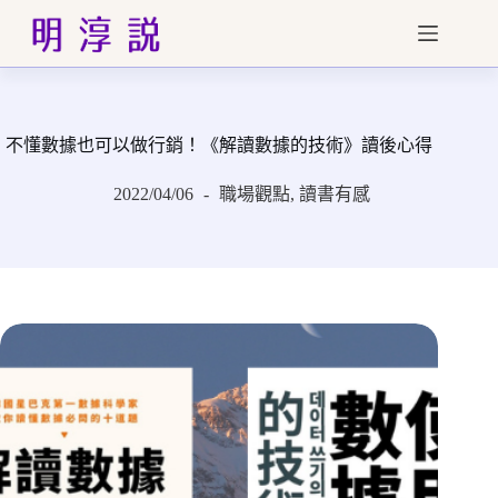
跳
至
主
要
內
不懂數據也可以做行銷！《解讀數據的技術》讀後心得
容
2022/04/06
職場觀點
,
讀書有感